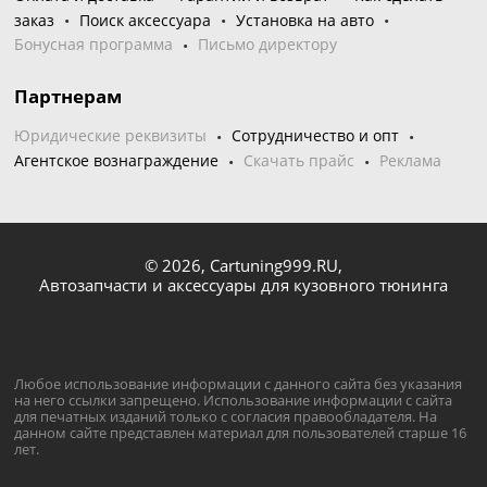
заказ
Поиск аксессуара
Установка на авто
Бонусная программа
Письмо директору
Партнерам
Юридические реквизиты
Сотрудничество и опт
Агентское вознаграждение
Скачать прайс
Реклама
© 2026,
Cartuning999.RU,
Автозапчасти и аксессуары для кузовного тюнинга
Любое использование информации с данного сайта без указания
на него ссылки запрещено. Использование информации с сайта
для печатных изданий только с согласия правообладателя. На
данном сайте представлен материал для пользователей старше 16
лет.