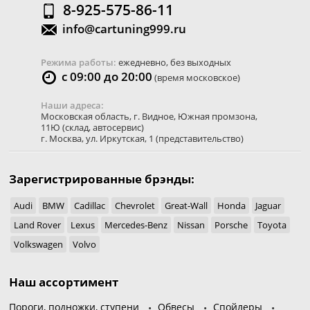
8-925-575-86-11
info@cartuning999.ru
Режима работы:
ежедневно, без выходных
с 09:00 до 20:00
(время московское)
Наши адреса:
Московская область
,
г. Видное
,
Южная промзона,
11Ю
(склад, автосервис)
г. Москва
,
ул. Иркутская, 1
(представительство)
Зарегистрированные брэнды:
Audi
BMW
Cadillac
Chevrolet
Great-Wall
Honda
Jaguar
Land Rover
Lexus
Mercedes-Benz
Nissan
Porsche
Toyota
Volkswagen
Volvo
Наш ассортимент
Пороги, подножки, ступени
Обвесы
Спойлеры