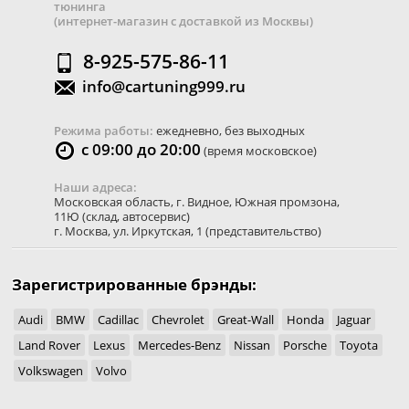
тюнинга
(интернет-магазин с доставкой из Москвы)
8-925-575-86-11
info@cartuning999.ru
Режима работы:
ежедневно, без выходных
с 09:00 до 20:00
(время московское)
Наши адреса:
Московская область
,
г. Видное
,
Южная промзона,
11Ю
(склад, автосервис)
г. Москва
,
ул. Иркутская, 1
(представительство)
Зарегистрированные брэнды:
Audi
BMW
Cadillac
Chevrolet
Great-Wall
Honda
Jaguar
Land Rover
Lexus
Mercedes-Benz
Nissan
Porsche
Toyota
Volkswagen
Volvo