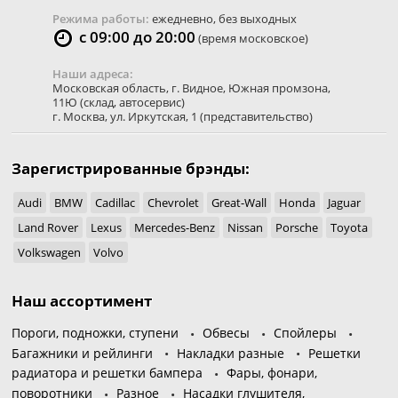
Режима работы:
ежедневно, без выходных
с 09:00 до 20:00
(время московское)
Наши адреса:
Московская область
,
г. Видное
,
Южная промзона,
11Ю
(склад, автосервис)
г. Москва
,
ул. Иркутская, 1
(представительство)
Зарегистрированные брэнды:
Audi
BMW
Cadillac
Chevrolet
Great-Wall
Honda
Jaguar
Land Rover
Lexus
Mercedes-Benz
Nissan
Porsche
Toyota
Volkswagen
Volvo
Наш ассортимент
Пороги, подножки, ступени
Обвесы
Спойлеры
Багажники и рейлинги
Накладки разные
Решетки
радиатора и решетки бампера
Фары, фонари,
поворотники
Разное
Насадки глушителя,