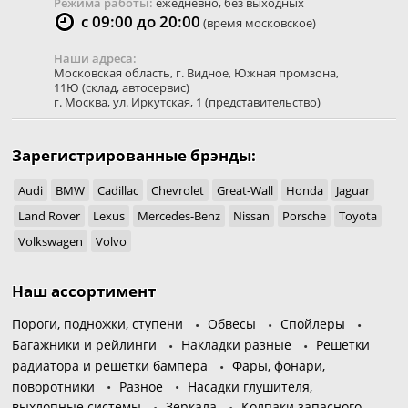
Режима работы:
ежедневно, без выходных
с 09:00 до 20:00
(время московское)
Наши адреса:
Московская область
,
г. Видное
,
Южная промзона,
11Ю
(склад, автосервис)
г. Москва
,
ул. Иркутская, 1
(представительство)
Зарегистрированные брэнды:
Audi
BMW
Cadillac
Chevrolet
Great-Wall
Honda
Jaguar
Land Rover
Lexus
Mercedes-Benz
Nissan
Porsche
Toyota
Volkswagen
Volvo
Наш ассортимент
Пороги, подножки, ступени
Обвесы
Спойлеры
Багажники и рейлинги
Накладки разные
Решетки
радиатора и решетки бампера
Фары, фонари,
поворотники
Разное
Насадки глушителя,
выхлопные системы
Зеркала
Колпаки запасного