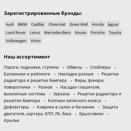
Зарегистрированные брэнды:
Audi
BMW
Cadillac
Chevrolet
Great-Wall
Honda
Jaguar
Land Rover
Lexus
Mercedes-Benz
Nissan
Porsche
Toyota
Volkswagen
Volvo
Наш ассортимент
Пороги, подножки, ступени
Обвесы
Спойлеры
Багажники и рейлинги
Накладки разные
Решетки
радиатора и решетки бампера
Фары, фонари,
поворотники
Разное
Насадки глушителя,
выхлопные системы
Зеркала
Решетки радиатора и
решетки бампера
Колпаки запасного колеса
Дефлекторы
Коврики в салон и багажник
Защита
двигателя, картера, КПП, РК, бака
Брызговики
Крылья