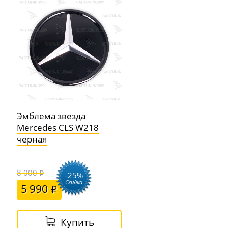
Эмблема звезда
Mercedes CLS W218
черная
8 000
-25%
Скидка
5 990
Купить