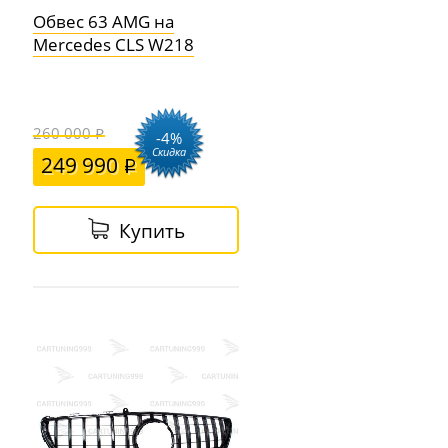
Обвес 63 AMG на
Mercedes CLS W218
260 000
-4%
Скидка
249 990
Купить