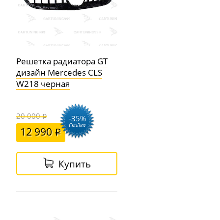
Решетка радиатора GT
дизайн Mercedes CLS
W218 черная
20 000
-35%
Скидка
12 990
Купить