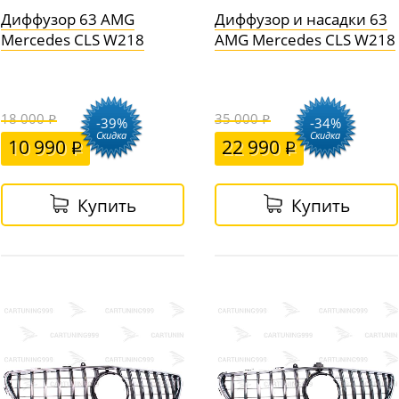
Диффузор 63 AMG
Диффузор и насадки 63
Mercedes CLS W218
AMG Mercedes CLS W218
18 000
35 000
-39%
-34%
Скидка
Скидка
10 990
22 990
Купить
Купить