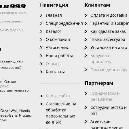
Навигация
Клиентам
Главная
Оплата и доставка
ля кузовного
Спецпредложения
Гарантии и возвра
кой из Москвы)
Каталог
Как сделать заказ
О компании
Поиск аксессуара
Автосервис
Установка на авто
u
Наши работы
Бонусная
без выходных
программа
Отзывы
 московское)
Письмо директору
Контакты
е
,
Южная
Партнерам
ервис)
едставительство)
Юридические
Карта сайта
реквизиты
Соглашение на
:
Сотрудничество и
обработку
,
Great-Wall
,
Honda
,
опт
edes-Benz
,
Nissan
,
персональных
olvo
Агентское
данных
вознаграждение