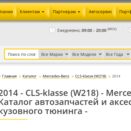
мпании
Клиентам
Партнерам
Автосервис
Порт
Оплата и доставка
Юридические реквизиты
(МСК)
Ежедневно,
09:00 - 20:00
Гарантии и возврат
Сотрудничество и опт
Как сделать заказ
Агентское вознаграждение
Установка на авто
Скачать прайс
Бонусная программа
Реклама
Главная
Каталог
Mercedes-Benz
CLS-klasse (W218)
2014
Письмо директору
2014 - CLS-klasse (W218) - Merc
Каталог автозапчастей и аксе
кузовного тюнинга -