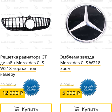
Решетка радиатора GT
Эмблема звезда
дизайн Mercedes CLS
Mercedes CLS W218
W218 черная под
хром
камеру
20 000
8 000
-35%
-25%
Скидка
Скидка
12 990
5 990
Купить
Купить