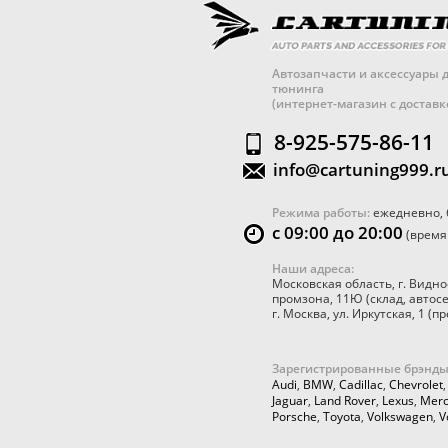
Автозапчасти и аксессуары д
тюнинга
(интернет-магазин с достав
8-925-575-86-11
info@cartuning999.r
Режима работы:
ежедневно, 
с 09:00 до 20:00
(время
Наши адреса:
Московская область
,
г. Видно
промзона, 11Ю
(склад, автос
г. Москва
,
ул. Иркутская, 1
(пр
Зарегистрированные брэнды
Audi
,
BMW
,
Cadillac
,
Chevrolet
Jaguar
,
Land Rover
,
Lexus
,
Merc
Porsche
,
Toyota
,
Volkswagen
,
V