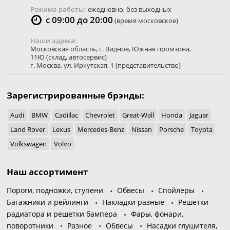
Режима работы:
ежедневно, без выходных
с 09:00 до 20:00
(время московское)
Наши адреса:
Московская область
,
г. Видное
,
Южная промзона,
11Ю
(склад, автосервис)
г. Москва
,
ул. Иркутская, 1
(представительство)
Зарегистрированные брэнды:
Audi
BMW
Cadillac
Chevrolet
Great-Wall
Honda
Jaguar
Land Rover
Lexus
Mercedes-Benz
Nissan
Porsche
Toyota
Volkswagen
Volvo
Наш ассортимент
Пороги, подножки, ступени
Обвесы
Спойлеры
Багажники и рейлинги
Накладки разные
Решетки
радиатора и решетки бампера
Фары, фонари,
поворотники
Разное
Обвесы
Насадки глушителя,