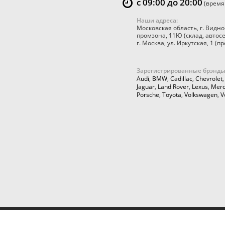
с 09:00 до 20:00
(время
Наши адреса:
Московская область
,
г. Видно
промзона, 11Ю
(склад, автос
г. Москва
,
ул. Иркутская, 1
(пр
Зарегистрированные брэнды
Audi
,
BMW
,
Cadillac
,
Chevrolet
Jaguar
,
Land Rover
,
Lexus
,
Merc
Porsche
,
Toyota
,
Volkswagen
,
V