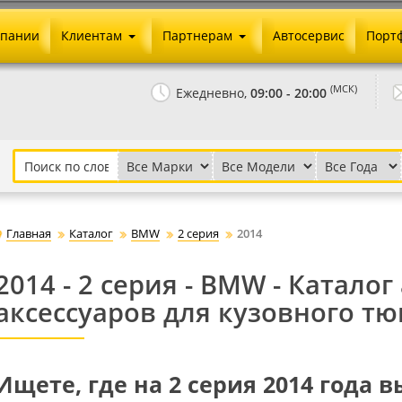
мпании
Клиентам
Партнерам
Автосервис
Порт
Оплата и доставка
Юридические реквизиты
(МСК)
Ежедневно,
09:00 - 20:00
Гарантии и возврат
Сотрудничество и опт
Как сделать заказ
Агентское вознаграждение
Установка на авто
Скачать прайс
Бонусная программа
Реклама
Главная
Каталог
BMW
2 серия
2014
Письмо директору
2014 - 2 серия - BMW - Катало
аксессуаров для кузовного тю
Ищете, где на 2 серия 2014 года 