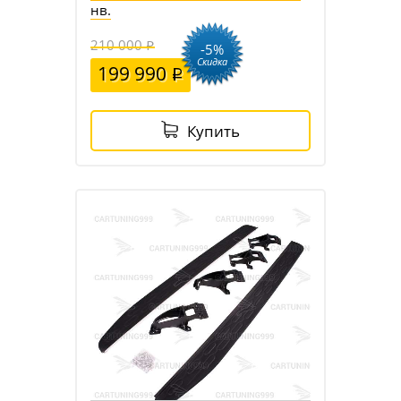
нв.
210 000
-5%
Скидка
199 990
Купить