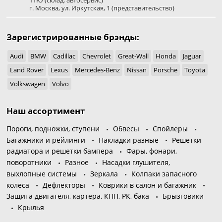
г. Москва
,
ул. Иркутская, 1
(представительство)
Зарегистрированные брэнды:
Audi
BMW
Cadillac
Chevrolet
Great-Wall
Honda
Jaguar
Land Rover
Lexus
Mercedes-Benz
Nissan
Porsche
Toyota
Volkswagen
Volvo
Наш ассортимент
Пороги, подножки, ступени
Обвесы
Спойлеры
Багажники и рейлинги
Накладки разные
Решетки
радиатора и решетки бампера
Фары, фонари,
поворотники
Разное
Насадки глушителя,
выхлопные системы
Зеркала
Колпаки запасного
колеса
Дефлекторы
Коврики в салон и багажник
Защита двигателя, картера, КПП, РК, бака
Брызговики
Крылья