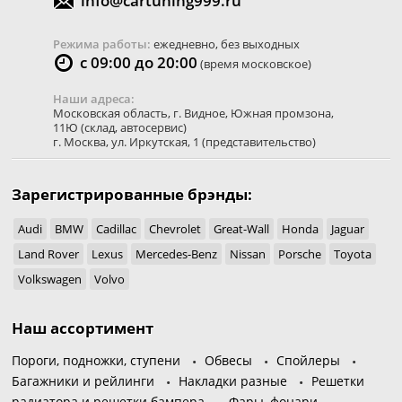
info@cartuning999.ru
Режима работы:
ежедневно, без выходных
с 09:00 до 20:00
(время московское)
Наши адреса:
Московская область
,
г. Видное
,
Южная промзона,
11Ю
(склад, автосервис)
г. Москва
,
ул. Иркутская, 1
(представительство)
Зарегистрированные брэнды:
Audi
BMW
Cadillac
Chevrolet
Great-Wall
Honda
Jaguar
Land Rover
Lexus
Mercedes-Benz
Nissan
Porsche
Toyota
Volkswagen
Volvo
Наш ассортимент
Пороги, подножки, ступени
Обвесы
Спойлеры
Багажники и рейлинги
Накладки разные
Решетки
радиатора и решетки бампера
Фары, фонари,