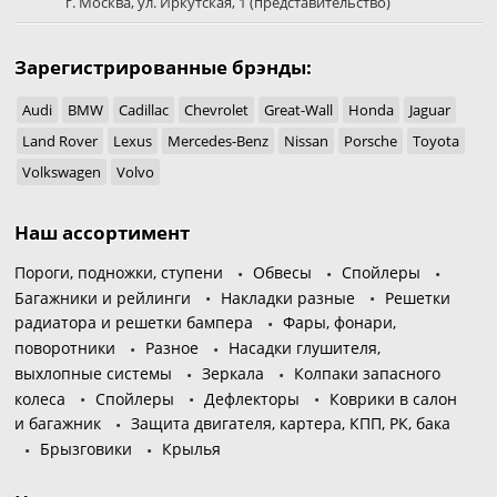
г. Москва
,
ул. Иркутская, 1
(представительство)
Зарегистрированные брэнды:
Audi
BMW
Cadillac
Chevrolet
Great-Wall
Honda
Jaguar
Land Rover
Lexus
Mercedes-Benz
Nissan
Porsche
Toyota
Volkswagen
Volvo
Наш ассортимент
Пороги, подножки, ступени
Обвесы
Спойлеры
Багажники и рейлинги
Накладки разные
Решетки
радиатора и решетки бампера
Фары, фонари,
поворотники
Разное
Насадки глушителя,
выхлопные системы
Зеркала
Колпаки запасного
колеса
Спойлеры
Дефлекторы
Коврики в салон
и багажник
Защита двигателя, картера, КПП, РК, бака
Брызговики
Крылья