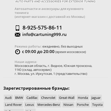
Автозапчасти и аксессуары для кузовного
тюнинга
(интернет-магазин с доставкой из Москвы)
8-925-575-86-11
info@cartuning999.ru
Режима работы:
ежедневно, без выходных
с 09:00 до 20:00
(время московское)
Наши адреса:
Московская область
,
г. Видное
,
Южная промзона,
11Ю
(склад, автосервис)
г. Москва
,
ул. Иркутская, 1
(представительство)
Зарегистрированные брэнды:
Audi
BMW
Cadillac
Chevrolet
Great-Wall
Honda
Jaguar
Land Rover
Lexus
Mercedes-Benz
Nissan
Porsche
Toyota