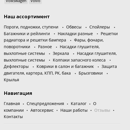
Volkswagen
Volvo
Наш ассортимент
Пороги, подножки, ступени
Обвесы
Спойлеры
Багажники и рейлинги
Накладки разные
Решетки
радиатора и решетки бампера
Фары, фонари,
поворотники
Разное
Насадки глушителя,
выхлопные системы
Зеркала
Насадки глушителя,
выхлопные системы
Колпаки запасного колеса
Дефлекторы
Коврики в салон и багажник
Защита
двигателя, картера, КПП, РК, бака
Брызговики
Крылья
Навигация
Главная
Спецпредложения
Каталог
О
компании
Автосервис
Наши работы
Отзывы
Контакты