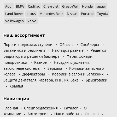
Audi
BMW
Cadillac
Chevrolet
Great-Wall
Honda
Jaguar
Land Rover
Lexus
Mercedes-Benz
Nissan
Porsche
Toyota
Volkswagen
Volvo
Наш ассортимент
Пороги, подножки, ступени
Обвесы
Спойлеры
Багажники и рейлинги
Накладки разные
Решетки
радиатора и решетки бампера
Фары, фонари,
поворотники
Разное
Насадки глушителя,
выхлопные системы
Зеркала
Колпаки запасного
колеса
Дефлекторы
Коврики в салон и багажник
Защита двигателя, картера, КПП, РК, бака
Брызговики
Крылья
Навигация
Главная
Спецпредложения
Каталог
О
компании
Автосервис
Наши работы
Отзывы