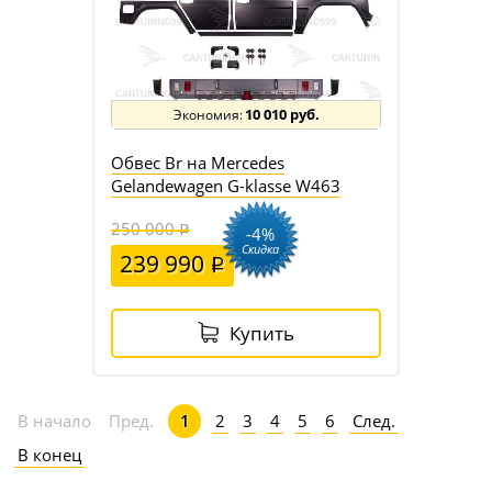
10 010 руб.
Обвес Br на Mercedes
Gelandewagen G-klasse W463
250 000
-4%
Скидка
239 990
Купить
2
3
4
5
6
След.
В начало
Пред.
1
В конец