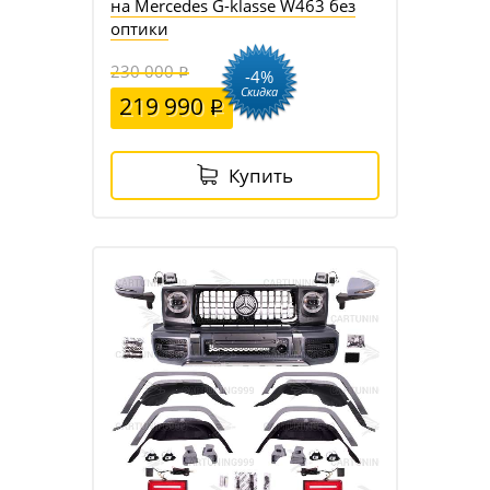
на Mercedes G-klasse W463 без
оптики
230 000
-4%
Скидка
219 990
Купить