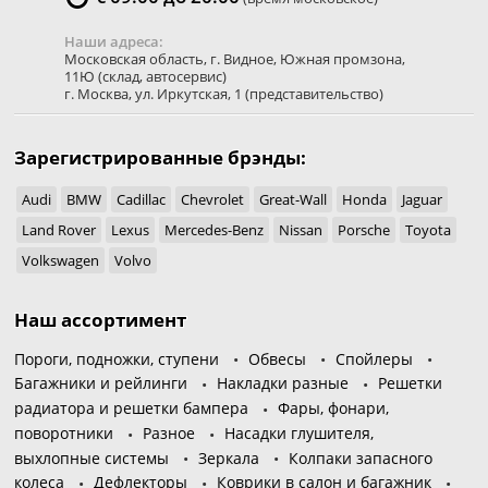
Наши адреса:
Московская область
,
г. Видное
,
Южная промзона,
11Ю
(склад, автосервис)
г. Москва
,
ул. Иркутская, 1
(представительство)
Зарегистрированные брэнды:
Audi
BMW
Cadillac
Chevrolet
Great-Wall
Honda
Jaguar
Land Rover
Lexus
Mercedes-Benz
Nissan
Porsche
Toyota
Volkswagen
Volvo
Наш ассортимент
Пороги, подножки, ступени
Обвесы
Спойлеры
Багажники и рейлинги
Накладки разные
Решетки
радиатора и решетки бампера
Фары, фонари,
поворотники
Разное
Насадки глушителя,
выхлопные системы
Зеркала
Колпаки запасного
колеса
Дефлекторы
Коврики в салон и багажник