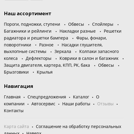
Наш ассортимент
Пороги, подножки, ступени
Обвесы
Спойлеры
Багажники и рейлинги
Накладки разные
Решетки
радиатора и решетки бампера
Фары, фонари,
поворотники
Разное
Насадки глушителя,
выхлопные системы
Зеркала
Колпаки запасного
колеса
Дефлекторы
Коврики в салон и багажник
Защита двигателя, картера, КПП, РК, бака
Обвесы
Брызговики
Крылья
Навигация
Главная
Спецпредложения
Каталог
О
компании
Автосервис
Наши работы
Отзывы
Контакты
Карта сайта
Соглашение на обработку персональных
данных
Наверх