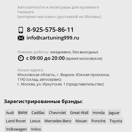
Автозапчасти и аксессуары для кузовного
тюнинга
(интернет-магазин с доставкой из Москвы)
8-925-575-86-11
info@cartuning999.ru
Режима работы:
ежедневно, без выходных
с 09:00 до 20:00
(время московское)
Наши адреса:
Московская область
,
г. Видное
,
Южная промзона,
11Ю
(склад, автосервис)
г. Москва
,
ул. Иркутская, 1
(представительство)
Зарегистрированные брэнды:
Audi
BMW
Cadillac
Chevrolet
Great-Wall
Honda
Jaguar
Land Rover
Lexus
Mercedes-Benz
Nissan
Porsche
Toyota
Volkswagen
Volvo