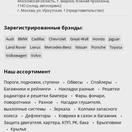
Московская область
,
г. Видное
,
Южная промзона,
11Ю
(склад, автосервис)
г. Москва
,
ул. Иркутская, 1
(представительство)
Зарегистрированные брэнды:
Audi
BMW
Cadillac
Chevrolet
Great-Wall
Honda
Jaguar
Land Rover
Lexus
Mercedes-Benz
Nissan
Porsche
Toyota
Volkswagen
Volvo
Наш ассортимент
Пороги, подножки, ступени
Обвесы
Спойлеры
Багажники и рейлинги
Накладки разные
Решетки
радиатора и решетки бампера
Фары, фонари,
поворотники
Разное
Насадки глушителя,
выхлопные системы
Зеркала
Колпаки запасного
колеса
Дефлекторы
Коврики в салон и багажник
Защита двигателя, картера, КПП, РК, бака
Брызговики
Крылья