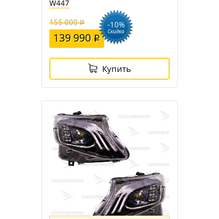
W447
155 000
-10%
Скидка
139 990
Купить