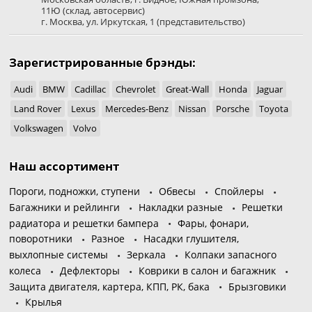
11Ю
(склад, автосервис)
г. Москва
,
ул. Иркутская, 1
(представительство)
Зарегистрированные брэнды:
Audi
BMW
Cadillac
Chevrolet
Great-Wall
Honda
Jaguar
Land Rover
Lexus
Mercedes-Benz
Nissan
Porsche
Toyota
Volkswagen
Volvo
Наш ассортимент
Пороги, подножки, ступени
Обвесы
Спойлеры
Багажники и рейлинги
Накладки разные
Решетки
радиатора и решетки бампера
Фары, фонари,
поворотники
Разное
Насадки глушителя,
выхлопные системы
Зеркала
Колпаки запасного
колеса
Дефлекторы
Коврики в салон и багажник
Защита двигателя, картера, КПП, РК, бака
Брызговики
Крылья