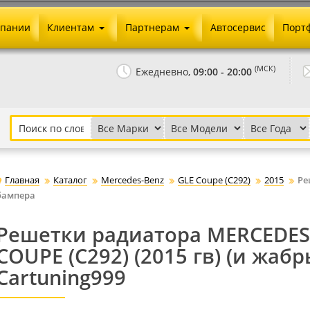
мпании
Клиентам
Партнерам
Автосервис
Порт
Оплата и доставка
Юридические реквизиты
(МСК)
Ежедневно,
09:00 - 20:00
Гарантии и возврат
Сотрудничество и опт
Как сделать заказ
Агентское вознаграждение
Установка на авто
Скачать прайс
Бонусная программа
Реклама
Главная
Каталог
Mercedes-Benz
GLE Coupe (C292)
2015
Ре
Письмо директору
бампера
Решетки радиатора MERCEDES
COUPE (C292) (2015 гв) (и жабр
Cartuning999