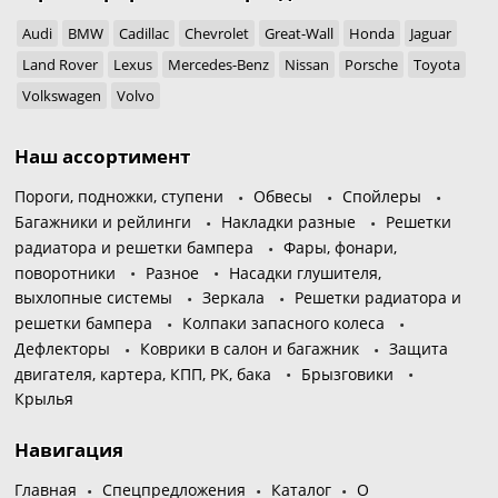
Audi
BMW
Cadillac
Chevrolet
Great-Wall
Honda
Jaguar
Land Rover
Lexus
Mercedes-Benz
Nissan
Porsche
Toyota
Volkswagen
Volvo
Наш ассортимент
Пороги, подножки, ступени
Обвесы
Спойлеры
Багажники и рейлинги
Накладки разные
Решетки
радиатора и решетки бампера
Фары, фонари,
поворотники
Разное
Насадки глушителя,
выхлопные системы
Зеркала
Решетки радиатора и
решетки бампера
Колпаки запасного колеса
Дефлекторы
Коврики в салон и багажник
Защита
двигателя, картера, КПП, РК, бака
Брызговики
Крылья
Навигация
Главная
Спецпредложения
Каталог
О