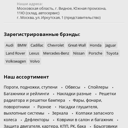
Наши адреса:
Московская область
,
г. Видное
,
Южная промзона,
11Ю
(склад, автосервис)
г. Москва
,
ул. Иркутская, 1
(представительство)
Зарегистрированные брэнды:
Audi
BMW
Cadillac
Chevrolet
Great-Wall
Honda
Jaguar
Land Rover
Lexus
Mercedes-Benz
Nissan
Porsche
Toyota
Volkswagen
Volvo
Наш ассортимент
Пороги, подножки, ступени
Обвесы
Спойлеры
Багажники и рейлинги
Накладки разные
Решетки
радиатора и решетки бампера
Фары, фонари,
поворотники
Разное
Насадки глушителя,
выхлопные системы
Зеркала
Колпаки запасного
колеса
Дефлекторы
Коврики в салон и багажник
Защита двигателя, картера, КПП, РК, бака
Брызговики