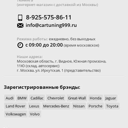
тюнинга
(интернет-магазин с доставкой из Москвы)
8-925-575-86-11
info@cartuning999.ru
Режима работы:
ежедневно, без выходных
с 09:00 до 20:00
(время московское)
Наши адреса:
Московская область
,
г. Видное
,
Южная промзона,
11Ю
(склад, автосервис)
г. Москва
,
ул. Иркутская, 1
(представительство)
Зарегистрированные брэнды:
Audi
BMW
Cadillac
Chevrolet
Great-Wall
Honda
Jaguar
Land Rover
Lexus
Mercedes-Benz
Nissan
Porsche
Toyota
Volkswagen
Volvo