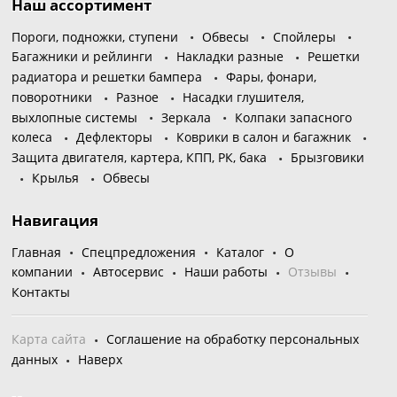
Наш ассортимент
Пороги, подножки, ступени
Обвесы
Спойлеры
Багажники и рейлинги
Накладки разные
Решетки
радиатора и решетки бампера
Фары, фонари,
поворотники
Разное
Насадки глушителя,
выхлопные системы
Зеркала
Колпаки запасного
колеса
Дефлекторы
Коврики в салон и багажник
Защита двигателя, картера, КПП, РК, бака
Брызговики
Крылья
Обвесы
Навигация
Главная
Спецпредложения
Каталог
О
компании
Автосервис
Наши работы
Отзывы
Контакты
Карта сайта
Соглашение на обработку персональных
данных
Наверх