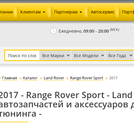
мпании
Клиентам
Партнерам
Автосервис
Порт
Оплата и доставка
Юридические реквизиты
(МСК)
Ежедневно,
09:00 - 20:00
Гарантии и возврат
Сотрудничество и опт
Как сделать заказ
Агентское вознаграждение
Установка на авто
Скачать прайс
Бонусная программа
Реклама
Главная
Каталог
Land Rover
Range Rover Sport
2017
Письмо директору
2017 - Range Rover Sport - Land
автозапчастей и аксессуаров 
тюнинга -