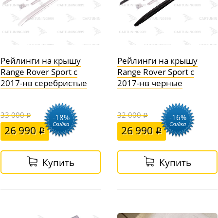
Рейлинги на крышу
Рейлинги на крышу
Range Rover Sport c
Range Rover Sport c
2017-нв серебристые
2017-нв черные
33 000
32 000
-18%
-16%
Скидка
Скидка
26 990
26 990
Купить
Купить