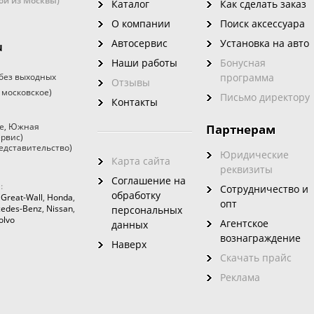
кой из Москвы)
Каталог
Как сделать заказ
О компании
Поиск аксессуара
Автосервис
Установка на авто
u
Наши работы
Бонусная
без выходных
программа
Отзывы
 московское)
Письмо директору
Контакты
е
,
Южная
Партнерам
ервис)
едставительство)
Юридические
Карта сайта
реквизиты
Соглашение на
:
Сотрудничество и
обработку
,
Great-Wall
,
Honda
,
опт
edes-Benz
,
Nissan
,
персональных
olvo
Агентское
данных
вознаграждение
Наверх
Скачать прайс
Реклама