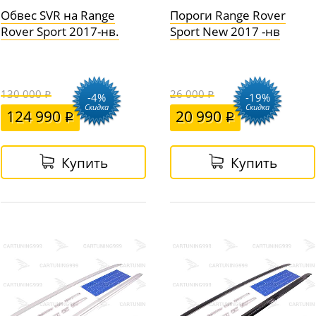
Обвес SVR на Range
Пороги Range Rover
Rover Sport 2017-нв.
Sport New 2017 -нв
130 000
26 000
-4%
-19%
Скидка
Скидка
124 990
20 990
Купить
Купить