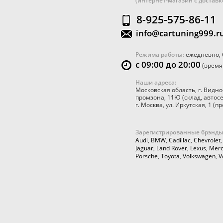
(интернет-магазин с достав
8-925-575-86-11
info@cartuning999.r
Режима работы:
ежедневно, 
с 09:00 до 20:00
(время
Наши адреса:
Московская область
,
г. Видно
промзона, 11Ю
(склад, автос
г. Москва
,
ул. Иркутская, 1
(пр
Зарегистрированные брэнды
Audi
,
BMW
,
Cadillac
,
Chevrolet
Jaguar
,
Land Rover
,
Lexus
,
Merc
Porsche
,
Toyota
,
Volkswagen
,
V