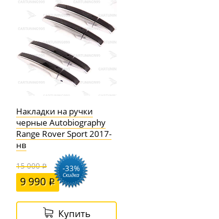
Накладки на ручки
черные Autobiography
Range Rover Sport 2017-
нв
15 000
-33%
Скидка
9 990
Купить