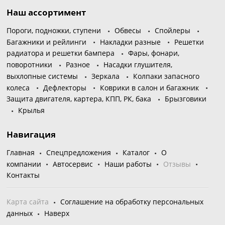
Наш ассортимент
Пороги, подножки, ступени
Обвесы
Спойлеры
Багажники и рейлинги
Накладки разные
Решетки
радиатора и решетки бампера
Фары, фонари,
поворотники
Разное
Насадки глушителя,
выхлопные системы
Зеркала
Колпаки запасного
колеса
Дефлекторы
Коврики в салон и багажник
Защита двигателя, картера, КПП, РК, бака
Брызговики
Крылья
Навигация
Главная
Спецпредложения
Каталог
О
компании
Автосервис
Наши работы
Отзывы
Контакты
Карта сайта
Соглашение на обработку персональных
данных
Наверх