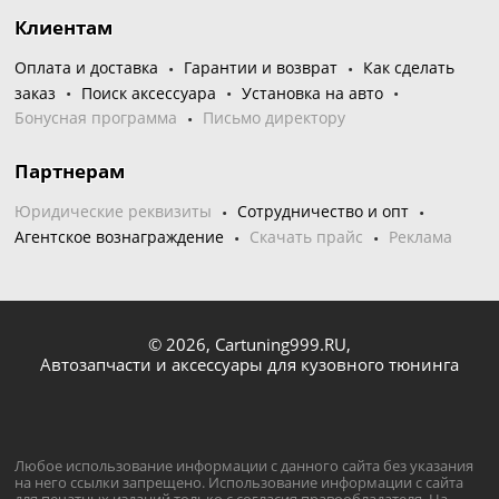
Клиентам
Оплата и доставка
Гарантии и возврат
Как сделать
заказ
Поиск аксессуара
Установка на авто
Бонусная программа
Письмо директору
Партнерам
Юридические реквизиты
Сотрудничество и опт
Агентское вознаграждение
Скачать прайс
Реклама
© 2026,
Cartuning999.RU,
Автозапчасти и аксессуары для кузовного тюнинга
Любое использование информации с данного сайта без указания
на него ссылки запрещено. Использование информации с сайта
для печатных изданий только с согласия правообладателя. На