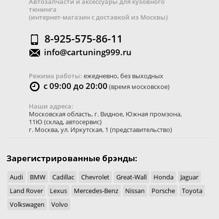
Автозапчасти и аксессуары для кузовного
тюнинга
(интернет-магазин с доставкой из Москвы)
8-925-575-86-11
info@cartuning999.ru
Режима работы:
ежедневно, без выходных
с 09:00 до 20:00
(время московское)
Наши адреса:
Московская область
,
г. Видное
,
Южная промзона,
11Ю
(склад, автосервис)
г. Москва
,
ул. Иркутская, 1
(представительство)
Зарегистрированные брэнды:
Audi
BMW
Cadillac
Chevrolet
Great-Wall
Honda
Jaguar
Land Rover
Lexus
Mercedes-Benz
Nissan
Porsche
Toyota
Volkswagen
Volvo