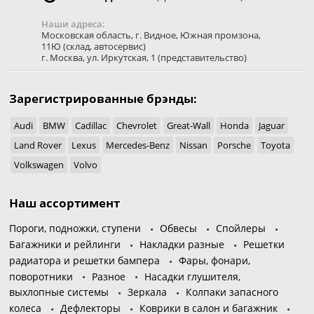
Наши адреса:
Московская область
,
г. Видное
,
Южная промзона,
11Ю
(склад, автосервис)
г. Москва
,
ул. Иркутская, 1
(представительство)
Зарегистрированные брэнды:
Audi
BMW
Cadillac
Chevrolet
Great-Wall
Honda
Jaguar
Land Rover
Lexus
Mercedes-Benz
Nissan
Porsche
Toyota
Volkswagen
Volvo
Наш ассортимент
Пороги, подножки, ступени
Обвесы
Спойлеры
Багажники и рейлинги
Накладки разные
Решетки
радиатора и решетки бампера
Фары, фонари,
поворотники
Разное
Насадки глушителя,
выхлопные системы
Зеркала
Колпаки запасного
колеса
Дефлекторы
Коврики в салон и багажник