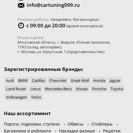
info@cartuning999.ru
Режима работы:
ежедневно, без выходных
с 09:00 до 20:00
(время московское)
Наши адреса:
Московская область
,
г. Видное
,
Южная промзона,
11Ю
(склад, автосервис)
г. Москва
,
ул. Иркутская, 1
(представительство)
Зарегистрированные брэнды:
Audi
BMW
Cadillac
Chevrolet
Great-Wall
Honda
Jaguar
Land Rover
Lexus
Mercedes-Benz
Nissan
Porsche
Toyota
Volkswagen
Volvo
Наш ассортимент
Пороги, подножки, ступени
Обвесы
Спойлеры
Багажники и рейлинги
Накладки разные
Решетки