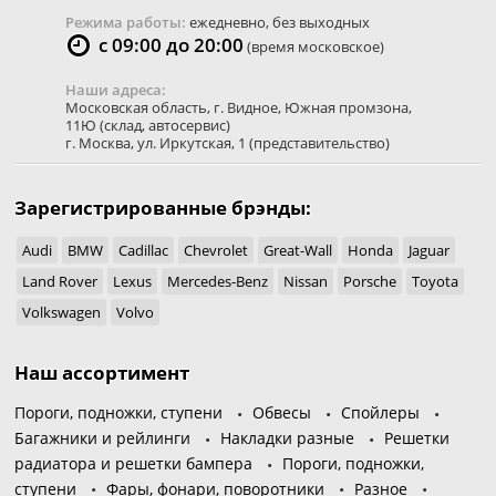
Режима работы:
ежедневно, без выходных
с 09:00 до 20:00
(время московское)
Наши адреса:
Московская область
,
г. Видное
,
Южная промзона,
11Ю
(склад, автосервис)
г. Москва
,
ул. Иркутская, 1
(представительство)
Зарегистрированные брэнды:
Audi
BMW
Cadillac
Chevrolet
Great-Wall
Honda
Jaguar
Land Rover
Lexus
Mercedes-Benz
Nissan
Porsche
Toyota
Volkswagen
Volvo
Наш ассортимент
Пороги, подножки, ступени
Обвесы
Спойлеры
Багажники и рейлинги
Накладки разные
Решетки
радиатора и решетки бампера
Пороги, подножки,
ступени
Фары, фонари, поворотники
Разное