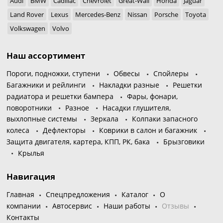
Audi
BMW
Cadillac
Chevrolet
Great-Wall
Honda
Jaguar
Land Rover
Lexus
Mercedes-Benz
Nissan
Porsche
Toyota
Volkswagen
Volvo
Наш ассортимент
Пороги, подножки, ступени
Обвесы
Спойлеры
Багажники и рейлинги
Накладки разные
Решетки
радиатора и решетки бампера
Фары, фонари,
поворотники
Разное
Насадки глушителя,
выхлопные системы
Зеркала
Колпаки запасного
колеса
Дефлекторы
Коврики в салон и багажник
Защита двигателя, картера, КПП, РК, бака
Брызговики
Крылья
Навигация
Главная
Спецпредложения
Каталог
О
компании
Автосервис
Наши работы
Отзывы
Контакты