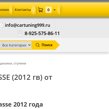
фолио
Контакты
0
info@cartuning999.ru
8-925-575-86-11
Поиск
одножки, ступени
E (2012 гв) от
sse 2012 года