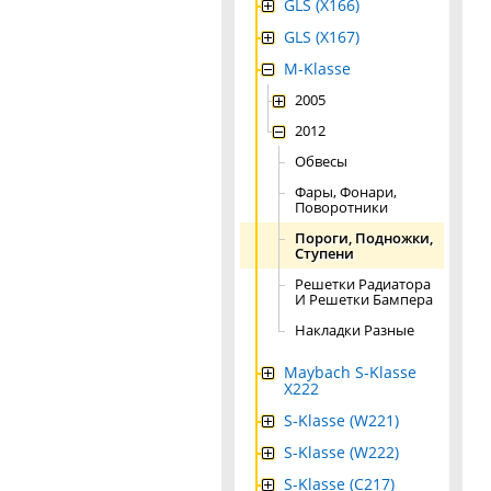
GLS (X166)
GLS (X167)
M-Klasse
2005
2012
Обвесы
Фары, Фонари,
Поворотники
Пороги, Подножки,
Ступени
Решетки Радиатора
И Решетки Бампера
Накладки Разные
Maybach S-Klasse
X222
S-Klasse (W221)
S-Klasse (W222)
S-Klasse (C217)