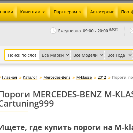
мпании
Клиентам
Партнерам
Автосервис
Порт
Оплата и доставка
Юридические реквизиты
(МСК)
Ежедневно,
09:00 - 20:00
Гарантии и возврат
Сотрудничество и опт
Как сделать заказ
Агентское вознаграждение
Установка на авто
Скачать прайс
Бонусная программа
Реклама
Главная
Каталог
Mercedes-Benz
M-klasse
2012
Пороги, п
Письмо директору
Пороги MERCEDES-BENZ M-KLASS
Cartuning999
Ищете, где купить пороги на M-kla