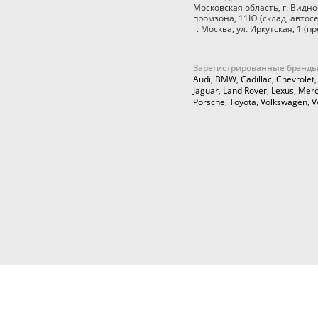
Московская область
,
г. Видно
промзона, 11Ю
(склад, автос
г. Москва
,
ул. Иркутская, 1
(пр
Зарегистрированные брэнды
Audi
,
BMW
,
Cadillac
,
Chevrolet
Jaguar
,
Land Rover
,
Lexus
,
Merc
Porsche
,
Toyota
,
Volkswagen
,
V
© 2026,
Cartuning999.RU,