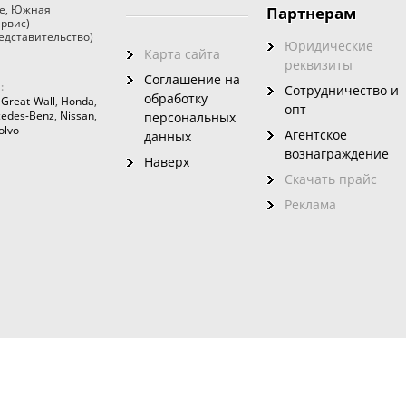
е
,
Южная
Партнерам
ервис)
едставительство)
Юридические
Карта сайта
реквизиты
Соглашение на
:
Сотрудничество и
обработку
,
Great-Wall
,
Honda
,
опт
edes-Benz
,
Nissan
,
персональных
olvo
Агентское
данных
вознаграждение
Наверх
Скачать прайс
Реклама