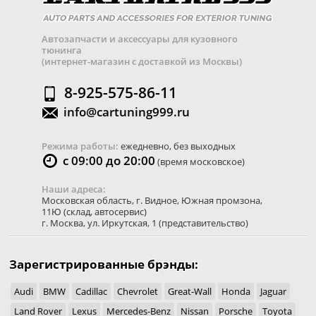
Автозапчасти и аксессуары для кузовного
тюнинга
(интернет-магазин с доставкой из Москвы)
8-925-575-86-11
info@cartuning999.ru
Режима работы:
ежедневно, без выходных
с 09:00 до 20:00
(время московское)
Наши адреса:
Московская область
,
г. Видное
,
Южная промзона,
11Ю
(склад, автосервис)
г. Москва
,
ул. Иркутская, 1
(представительство)
Зарегистрированные брэнды:
Audi
BMW
Cadillac
Chevrolet
Great-Wall
Honda
Jaguar
Land Rover
Lexus
Mercedes-Benz
Nissan
Porsche
Toyota