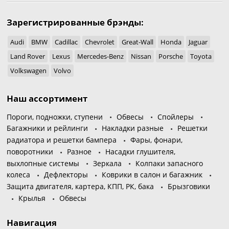
Зарегистрированные брэнды:
Audi
BMW
Cadillac
Chevrolet
Great-Wall
Honda
Jaguar
Land Rover
Lexus
Mercedes-Benz
Nissan
Porsche
Toyota
Volkswagen
Volvo
Наш ассортимент
Пороги, подножки, ступени
Обвесы
Спойлеры
Багажники и рейлинги
Накладки разные
Решетки
радиатора и решетки бампера
Фары, фонари,
поворотники
Разное
Насадки глушителя,
выхлопные системы
Зеркала
Колпаки запасного
колеса
Дефлекторы
Коврики в салон и багажник
Защита двигателя, картера, КПП, РК, бака
Брызговики
Крылья
Обвесы
Навигация