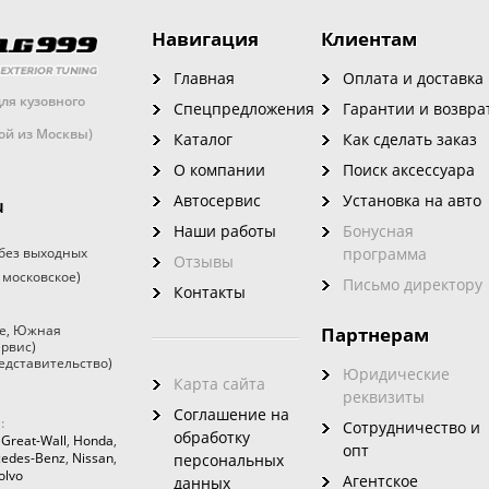
Навигация
Клиентам
Главная
Оплата и доставка
ля кузовного
Спецпредложения
Гарантии и возвра
кой из Москвы)
Каталог
Как сделать заказ
О компании
Поиск аксессуара
Автосервис
Установка на авто
u
Наши работы
Бонусная
без выходных
программа
Отзывы
 московское)
Письмо директору
Контакты
е
,
Южная
Партнерам
ервис)
едставительство)
Юридические
Карта сайта
реквизиты
Соглашение на
:
Сотрудничество и
обработку
,
Great-Wall
,
Honda
,
опт
edes-Benz
,
Nissan
,
персональных
olvo
Агентское
данных