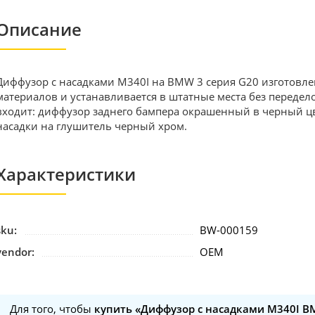
Описание
Диффузор с насадками M340I на BMW 3 серия G20 изготовл
материалов и устанавливается в штатные места без передело
входит: диффузор заднего бампера окрашенный в черный ц
насадки на глушитель черный хром.
Характеристики
sku:
BW-000159
vendor:
OEM
Для того, чтобы
купить «Диффузор с насадками M340I B