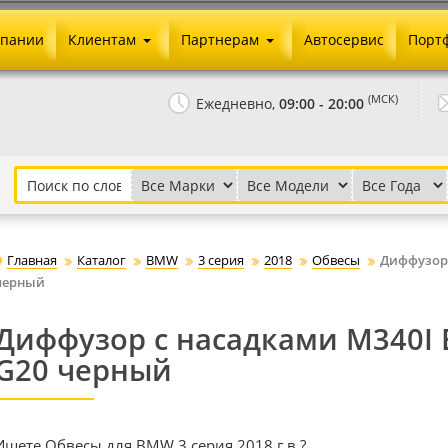
мпании
Клиентам
Партнерам
Автосервис
Порт
Оплата и доставка
Юридические реквизиты
(МСК)
Ежедневно,
09:00 - 20:00
Гарантии и возврат
Сотрудничество и опт
Как сделать заказ
Агентское вознаграждение
Установка на авто
Скачать прайс
Бонусная программа
Реклама
Главная
Каталог
BMW
3 серия
2018
Обвесы
Диффузор 
Письмо директору
черный
Диффузор с насадками M340I
G20 черный
Ищете Обвесы для BMW 3 серия 2018 г.в.?