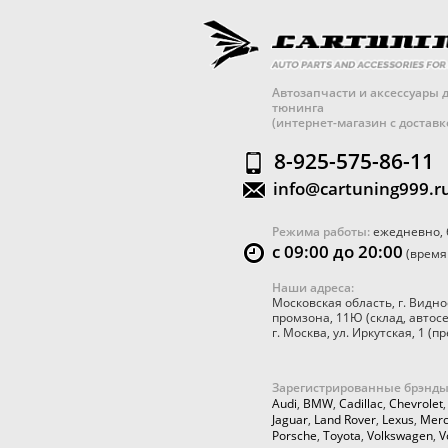
Автозапчасти и аксессуары д
тюнинга
(интернет-магазин с достав
8-925-575-86-11
info@cartuning999.r
Режима работы:
ежедневно, 
с 09:00 до 20:00
(время
Наши адреса:
Московская область
,
г. Видно
промзона, 11Ю
(склад, автос
г. Москва
,
ул. Иркутская, 1
(пр
Зарегистрированные брэнды
Audi
,
BMW
,
Cadillac
,
Chevrolet
Jaguar
,
Land Rover
,
Lexus
,
Merc
Porsche
,
Toyota
,
Volkswagen
,
V