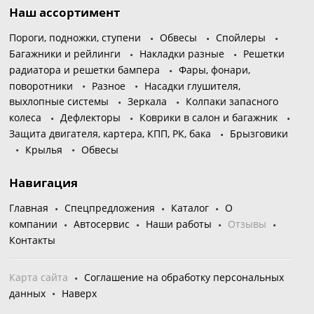
Наш ассортимент
Пороги, подножки, ступени
Обвесы
Спойлеры
Багажники и рейлинги
Накладки разные
Решетки
радиатора и решетки бампера
Фары, фонари,
поворотники
Разное
Насадки глушителя,
выхлопные системы
Зеркала
Колпаки запасного
колеса
Дефлекторы
Коврики в салон и багажник
Защита двигателя, картера, КПП, РК, бака
Брызговики
Крылья
Обвесы
Навигация
Главная
Спецпредложения
Каталог
О
компании
Автосервис
Наши работы
Отзывы
Контакты
Карта сайта
Соглашение на обработку персональных
данных
Наверх