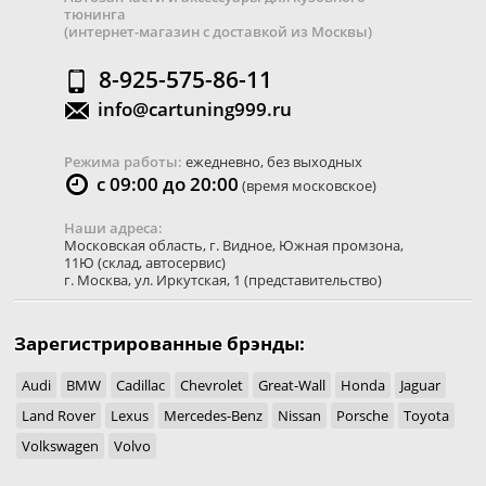
тюнинга
(интернет-магазин с доставкой из Москвы)
8-925-575-86-11
info@cartuning999.ru
Режима работы:
ежедневно, без выходных
с 09:00 до 20:00
(время московское)
Наши адреса:
Московская область
,
г. Видное
,
Южная промзона,
11Ю
(склад, автосервис)
г. Москва
,
ул. Иркутская, 1
(представительство)
Зарегистрированные брэнды:
Audi
BMW
Cadillac
Chevrolet
Great-Wall
Honda
Jaguar
Land Rover
Lexus
Mercedes-Benz
Nissan
Porsche
Toyota
Volkswagen
Volvo