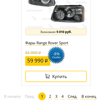
5 010 руб.
Фары Range Rover Sport
65 000
-8%
Скидка
59 990
Купить
2
3
4
След.
В конец
В начало
Пред.
1