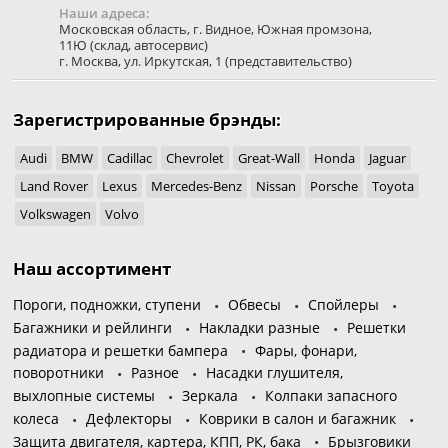
Наши адреса:
Московская область
,
г. Видное
,
Южная промзона,
11Ю
(склад, автосервис)
г. Москва
,
ул. Иркутская, 1
(представительство)
Зарегистрированные брэнды:
Audi
BMW
Cadillac
Chevrolet
Great-Wall
Honda
Jaguar
Land Rover
Lexus
Mercedes-Benz
Nissan
Porsche
Toyota
Volkswagen
Volvo
Наш ассортимент
Пороги, подножки, ступени
Обвесы
Спойлеры
Багажники и рейлинги
Накладки разные
Решетки
радиатора и решетки бампера
Фары, фонари,
поворотники
Разное
Насадки глушителя,
выхлопные системы
Зеркала
Колпаки запасного
колеса
Дефлекторы
Коврики в салон и багажник
Защита двигателя, картера, КПП, РК, бака
Брызговики