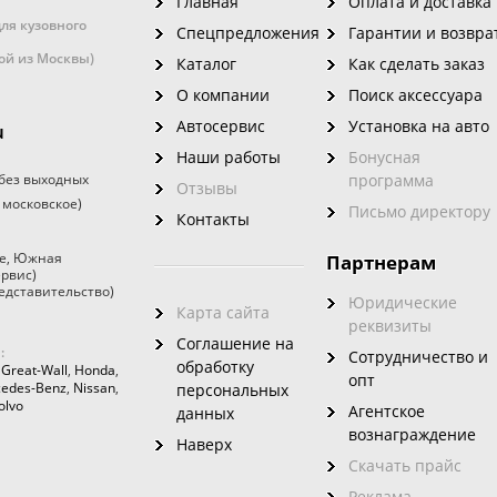
Главная
Оплата и доставка
ля кузовного
Спецпредложения
Гарантии и возвра
кой из Москвы)
Каталог
Как сделать заказ
О компании
Поиск аксессуара
Автосервис
Установка на авто
u
Наши работы
Бонусная
без выходных
программа
Отзывы
 московское)
Письмо директору
Контакты
е
,
Южная
Партнерам
ервис)
едставительство)
Юридические
Карта сайта
реквизиты
Соглашение на
:
Сотрудничество и
обработку
,
Great-Wall
,
Honda
,
опт
edes-Benz
,
Nissan
,
персональных
olvo
Агентское
данных
вознаграждение
Наверх
Скачать прайс
Реклама