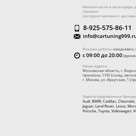
Автозапчасти и аксессуары д
тюнинга
(интернет-магазин с достав
8-925-575-86-11
info@cartuning999.r
Режима работы:
ежедневно, 
с 09:00 до 20:00
(время
Наши адреса:
Московская область
,
г. Видно
промзона, 11Ю
(склад, автос
г. Москва
,
ул. Иркутская, 1
(пр
Зарегистрированные брэнды
Audi
,
BMW
,
Cadillac
,
Chevrolet
Jaguar
,
Land Rover
,
Lexus
,
Merc
Porsche
,
Toyota
,
Volkswagen
,
V