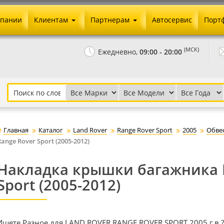
мпании
Клиентам
Партнерам
Автосервис
Порт
Оплата и доставка
Юридические реквизиты
(МСК)
Ежедневно,
09:00 - 20:00
Гарантии и возврат
Сотрудничество и опт
Как сделать заказ
Агентское вознаграждение
Установка на авто
Скачать прайс
Бонусная программа
Реклама
Главная
Каталог
Land Rover
Range Rover Sport
2005
Обве
Письмо директору
Range Rover Sport (2005-2012)
Накладка крышки багажника 
Sport (2005-2012)
Ищете Разное для LAND ROVER RANGE ROVER SPORT 2005 г.в.?