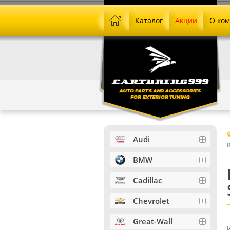
Каталог
Акции
О ко
Audi
BMW
Cadillac
Chevrolet
Great-Wall