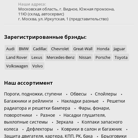
Наши адреса:
Московская область
,
г. Видное
,
Южная промзона,
11Ю
(склад, автосервис)
г. Москва
,
ул. Иркутская, 1
(представительство)
Зарегистрированные брэнды:
Audi
BMW
Cadillac
Chevrolet
Great-Wall
Honda
Jaguar
Land Rover
Lexus
Mercedes-Benz
Nissan
Porsche
Toyota
Volkswagen
Volvo
Наш ассортимент
Пороги, подножки, ступени
Обвесы
Спойлеры
Багажники и рейлинги
Накладки разные
Решетки
радиатора и решетки бампера
Фары, фонари,
поворотники
Разное
Насадки глушителя,
выхлопные системы
Зеркала
Колпаки запасного
колеса
Дефлекторы
Коврики в салон и багажник
Защита двигателя, картера, КПП, РК, бака
Брызговики