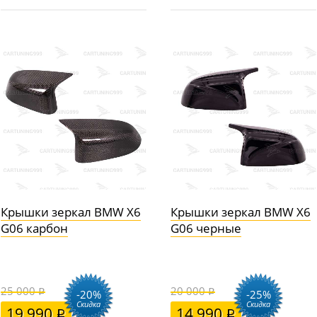
Крышки зеркал BMW X6
Крышки зеркал BMW X6
G06 карбон
G06 черные
25 000
20 000
-20%
-25%
Скидка
Скидка
19 990
14 990