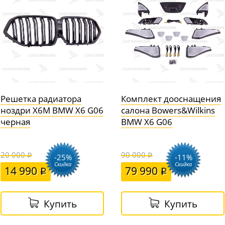
Решетка радиатора
Комплект дооснащения
ноздри X6M BMW X6 G06
салона Bowers&Wilkins
черная
BMW X6 G06
20 000
90 000
-25%
-11%
Скидка
Скидка
14 990
79 990
Купить
Купить