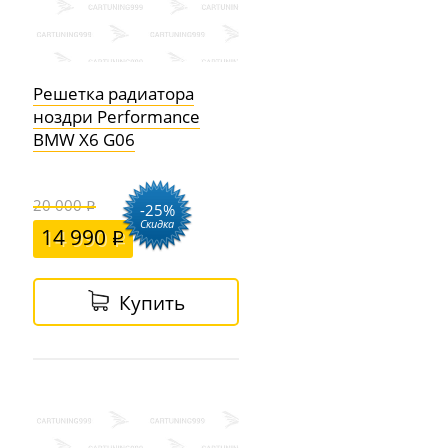
Решетка радиатора
ноздри Performance
BMW X6 G06
20 000
-25%
Скидка
14 990
Купить