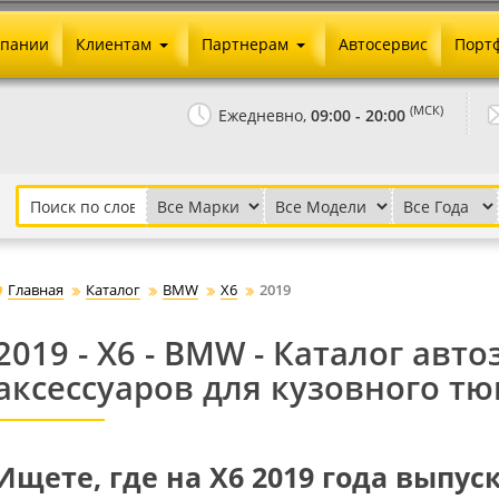
мпании
Клиентам
Партнерам
Автосервис
Порт
Оплата и доставка
Юридические реквизиты
(МСК)
Ежедневно,
09:00 - 20:00
Гарантии и возврат
Сотрудничество и опт
Как сделать заказ
Агентское вознаграждение
Установка на авто
Скачать прайс
Бонусная программа
Реклама
Главная
Каталог
BMW
X6
2019
Письмо директору
2019 - X6 - BMW - Каталог авт
аксессуаров для кузовного тю
Ищете, где на X6 2019 года выпус