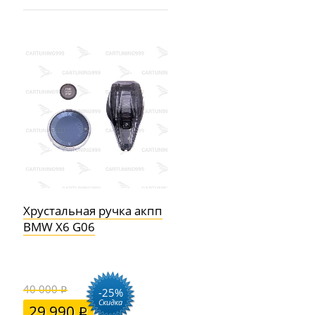
Хрустальная ручка акпп
BMW X6 G06
40 000
-25%
Скидка
29 990