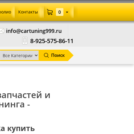
фолио
Контакты
0
info@cartuning999.ru
8-925-575-86-11
Поиск
озапчастей и
нинга -
ка купить