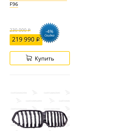
F96
230 000
-4%
Скидка
219 990
Купить