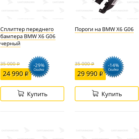
Сплиттер переднего
Пороги на BMW X6 G06
бампера BMW X6 G06
черный
35 000
35 000
-29%
-14%
Скидка
Скидка
24 990
29 990
Купить
Купить