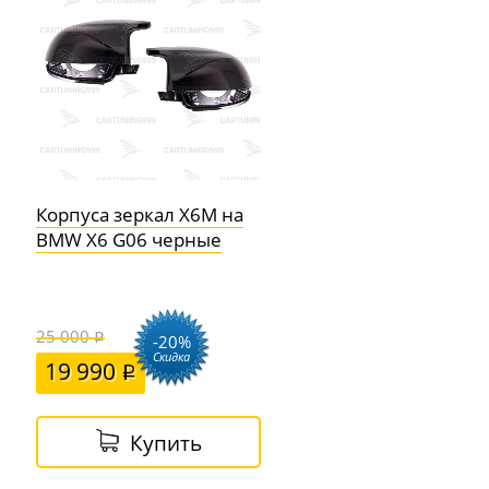
Корпуса зеркал X6M на
BMW X6 G06 черные
25 000
-20%
Скидка
19 990
Купить