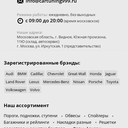
info@cartuning999.ru
Режима работы:
ежедневно, без выходных
с 09:00 до 20:00
(время московское)
Наши адреса:
Московская область
,
г. Видное
,
Южная промзона,
11Ю
(склад, автосервис)
г. Москва
,
ул. Иркутская, 1
(представительство)
Зарегистрированные брэнды:
Audi
BMW
Cadillac
Chevrolet
Great-Wall
Honda
Jaguar
Land Rover
Lexus
Mercedes-Benz
Nissan
Porsche
Toyota
Volkswagen
Volvo
Наш ассортимент
Пороги, подножки, ступени
Обвесы
Спойлеры
Багажники и рейлинги
Накладки разные
Решетки