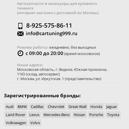
Автозапчасти и аксессуары для кузовного
тюнинга
(интернет-магазин с доставкой из Москвы)
8-925-575-86-11
info@cartuning999.ru
Режима работы:
ежедневно, без выходных
с 09:00 до 20:00
(время московское)
Наши адреса:
Московская область
,
г. Видное
,
Южная промзона,
11Ю
(склад, автосервис)
г. Москва
,
ул. Иркутская, 1
(представительство)
Зарегистрированные брэнды:
Audi
BMW
Cadillac
Chevrolet
Great-Wall
Honda
Jaguar
Land Rover
Lexus
Mercedes-Benz
Nissan
Porsche
Toyota
Volkswagen
Volvo