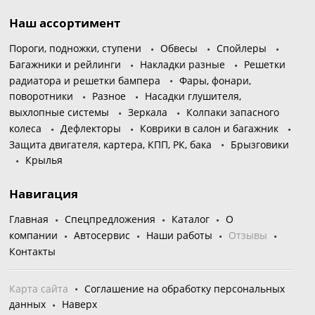
Наш ассортимент
Пороги, подножки, ступени
Обвесы
Спойлеры
Багажники и рейлинги
Накладки разные
Решетки
радиатора и решетки бампера
Фары, фонари,
поворотники
Разное
Насадки глушителя,
выхлопные системы
Зеркала
Колпаки запасного
колеса
Дефлекторы
Коврики в салон и багажник
Защита двигателя, картера, КПП, РК, бака
Брызговики
Крылья
Навигация
Главная
Спецпредложения
Каталог
О
компании
Автосервис
Наши работы
Отзывы
Контакты
Карта сайта
Соглашение на обработку персональных
данных
Наверх