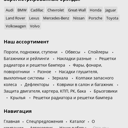
Audi
BMW
Cadillac
Chevrolet
Great-Wall
Honda
Jaguar
Land Rover
Lexus
Mercedes-Benz
Nissan
Porsche
Toyota
Volkswagen
Volvo
Наш ассортимент
Пороги, подножки, ступени
Обвесы
Спойлеры
Багажники и рейлинги
Накладки разные
Решетки
радиатора и решетки бампера
Фары, фонари,
поворотники
Разное
Насадки глушителя,
выхлопные системы
Зеркала
Колпаки запасного
колеса
Дефлекторы
Коврики в салон и багажник
Защита двигателя, картера, КПП, РК, бака
Брызговики
Крылья
Решетки радиатора и решетки бампера
Навигация
Главная
Спецпредложения
Каталог
О
компании
Автосервис
Наши работы
Отзывы