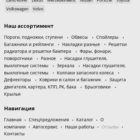
Volkswagen
Volvo
Наш ассортимент
Пороги, подножки, ступени
Обвесы
Спойлеры
Багажники и рейлинги
Накладки разные
Решетки
радиатора и решетки бампера
Фары, фонари,
поворотники
Разное
Насадки глушителя,
выхлопные системы
Зеркала
Насадки глушителя,
выхлопные системы
Колпаки запасного колеса
Дефлекторы
Коврики в салон и багажник
Защита
двигателя, картера, КПП, РК, бака
Брызговики
Крылья
Навигация
Главная
Спецпредложения
Каталог
О
компании
Автосервис
Наши работы
Отзывы
Контакты