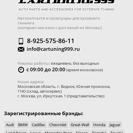
Автозапчасти и аксессуары для кузовного
тюнинга
(интернет-магазин с доставкой из Москвы)
8-925-575-86-11
info@cartuning999.ru
Режима работы:
ежедневно, без выходных
с 09:00 до 20:00
(время московское)
Наши адреса:
Московская область
,
г. Видное
,
Южная промзона,
11Ю
(склад, автосервис)
г. Москва
,
ул. Иркутская, 1
(представительство)
Зарегистрированные брэнды:
Audi
BMW
Cadillac
Chevrolet
Great-Wall
Honda
Jaguar
Land Rover
Lexus
Mercedes-Benz
Nissan
Porsche
Toyota