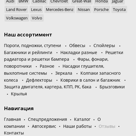
Audi
BMW
Cadillac
Chevrolet
Great-Wall
Honda
Jaguar
Land Rover
Lexus
Mercedes-Benz
Nissan
Porsche
Toyota
Volkswagen
Volvo
Наш ассортимент
Пороги, подножки, ступени
Обвесы
Спойлеры
Багажники и рейлинги
Накладки разные
Решетки
радиатора и решетки бампера
Фары, фонари,
поворотники
Разное
Насадки глушителя,
выхлопные системы
Зеркала
Колпаки запасного
колеса
Дефлекторы
Коврики в салон и багажник
Защита двигателя, картера, КПП, РК, бака
Брызговики
Крылья
Навигация
Главная
Спецпредложения
Каталог
О
компании
Автосервис
Наши работы
Отзывы
Контакты