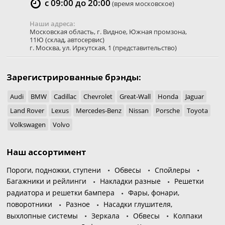
с 09:00 до 20:00
(время московское)
Наши адреса:
Московская область
,
г. Видное
,
Южная промзона,
11Ю
(склад, автосервис)
г. Москва
,
ул. Иркутская, 1
(представительство)
Зарегистрированные брэнды:
Audi
BMW
Cadillac
Chevrolet
Great-Wall
Honda
Jaguar
Land Rover
Lexus
Mercedes-Benz
Nissan
Porsche
Toyota
Volkswagen
Volvo
Наш ассортимент
Пороги, подножки, ступени
Обвесы
Спойлеры
Багажники и рейлинги
Накладки разные
Решетки
радиатора и решетки бампера
Фары, фонари,
поворотники
Разное
Насадки глушителя,
выхлопные системы
Зеркала
Обвесы
Колпаки