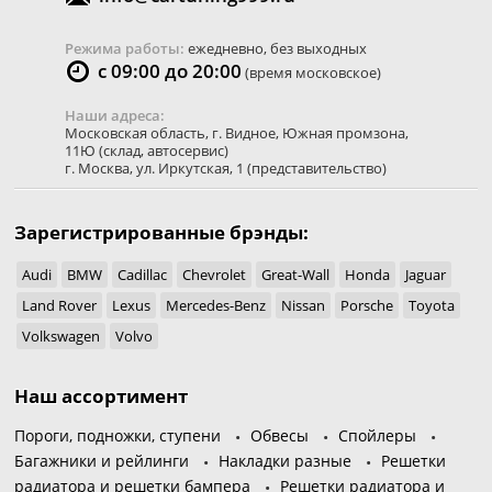
Режима работы:
ежедневно, без выходных
с 09:00 до 20:00
(время московское)
Наши адреса:
Московская область
,
г. Видное
,
Южная промзона,
11Ю
(склад, автосервис)
г. Москва
,
ул. Иркутская, 1
(представительство)
Зарегистрированные брэнды:
Audi
BMW
Cadillac
Chevrolet
Great-Wall
Honda
Jaguar
Land Rover
Lexus
Mercedes-Benz
Nissan
Porsche
Toyota
Volkswagen
Volvo
Наш ассортимент
Пороги, подножки, ступени
Обвесы
Спойлеры
Багажники и рейлинги
Накладки разные
Решетки
радиатора и решетки бампера
Решетки радиатора и