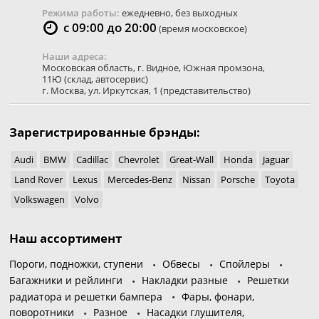
Режима работы:
ежедневно, без выходных
с 09:00 до 20:00
(время московское)
Наши адреса:
Московская область
,
г. Видное
,
Южная промзона,
11Ю
(склад, автосервис)
г. Москва
,
ул. Иркутская, 1
(представительство)
Зарегистрированные брэнды:
Audi
BMW
Cadillac
Chevrolet
Great-Wall
Honda
Jaguar
Land Rover
Lexus
Mercedes-Benz
Nissan
Porsche
Toyota
Volkswagen
Volvo
Наш ассортимент
Пороги, подножки, ступени
Обвесы
Спойлеры
Багажники и рейлинги
Накладки разные
Решетки
радиатора и решетки бампера
Фары, фонари,
поворотники
Разное
Насадки глушителя,