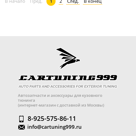
2
След.
В конец
В начало
Пред.
1
Автозапчасти и аксессуары для кузовного
тюнинга
(интернет-магазин с доставкой из Москвы)
8-925-575-86-11
info@cartuning999.ru