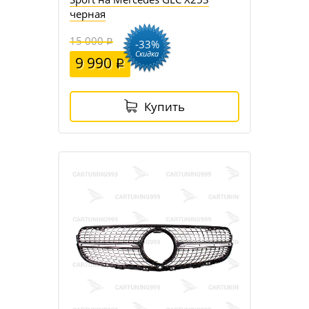
черная
15 000
-33%
Скидка
9 990
Купить