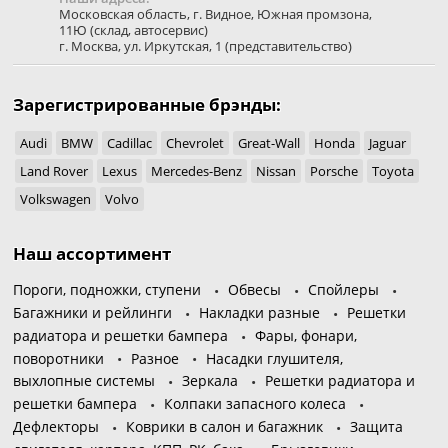
Московская область
,
г. Видное
,
Южная промзона,
11Ю
(склад, автосервис)
г. Москва
,
ул. Иркутская, 1
(представительство)
Зарегистрированные брэнды:
Audi
BMW
Cadillac
Chevrolet
Great-Wall
Honda
Jaguar
Land Rover
Lexus
Mercedes-Benz
Nissan
Porsche
Toyota
Volkswagen
Volvo
Наш ассортимент
Пороги, подножки, ступени
Обвесы
Спойлеры
Багажники и рейлинги
Накладки разные
Решетки
радиатора и решетки бампера
Фары, фонари,
поворотники
Разное
Насадки глушителя,
выхлопные системы
Зеркала
Решетки радиатора и
решетки бампера
Колпаки запасного колеса
Дефлекторы
Коврики в салон и багажник
Защита