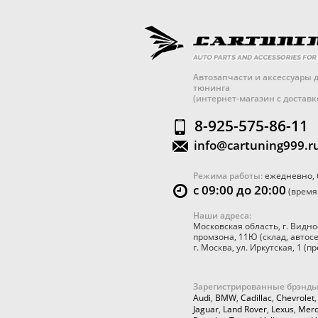
Автозапчасти и аксессуары д
тюнинга
(интернет-магазин с достав
8-925-575-86-11
info@cartuning999.r
Режима работы:
ежедневно, 
с 09:00 до 20:00
(время
Наши адреса:
Московская область
,
г. Видно
промзона, 11Ю
(склад, автос
г. Москва
,
ул. Иркутская, 1
(пр
Зарегистрированные брэнды
Audi
,
BMW
,
Cadillac
,
Chevrolet
Jaguar
,
Land Rover
,
Lexus
,
Merc