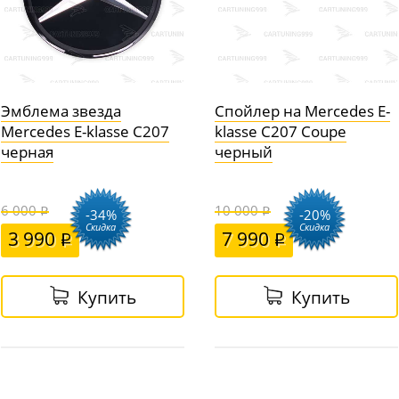
Эмблема звезда
Спойлер на Mercedes E-
Mercedes E-klasse C207
klasse C207 Coupe
черная
черный
6 000
10 000
-34%
-20%
Скидка
Скидка
3 990
7 990
Купить
Купить