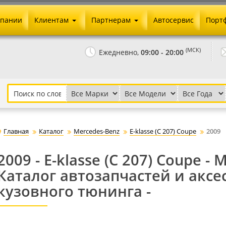
мпании
Клиентам
Партнерам
Автосервис
Порт
Оплата и доставка
Юридические реквизиты
(МСК)
Ежедневно,
09:00 - 20:00
Гарантии и возврат
Сотрудничество и опт
Как сделать заказ
Агентское вознаграждение
Установка на авто
Скачать прайс
Бонусная программа
Реклама
Главная
Каталог
Mercedes-Benz
E-klasse (C 207) Coupe
2009
Письмо директору
2009 - E-klasse (C 207) Coupe - 
Каталог автозапчастей и аксе
кузовного тюнинга -