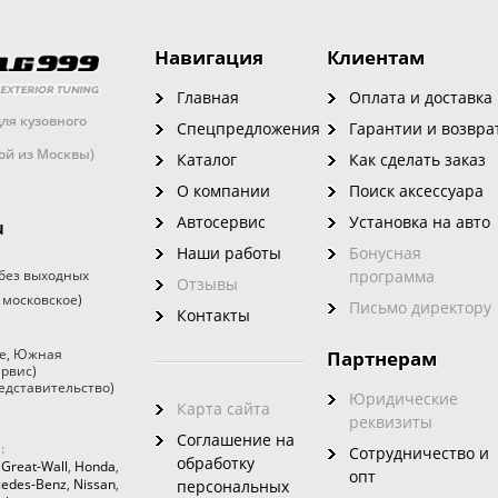
Навигация
Клиентам
Главная
Оплата и доставка
ля кузовного
Спецпредложения
Гарантии и возвра
кой из Москвы)
Каталог
Как сделать заказ
О компании
Поиск аксессуара
Автосервис
Установка на авто
u
Наши работы
Бонусная
без выходных
программа
Отзывы
 московское)
Письмо директору
Контакты
е
,
Южная
Партнерам
ервис)
едставительство)
Юридические
Карта сайта
реквизиты
Соглашение на
:
Сотрудничество и
обработку
,
Great-Wall
,
Honda
,
опт
edes-Benz
,
Nissan
,
персональных