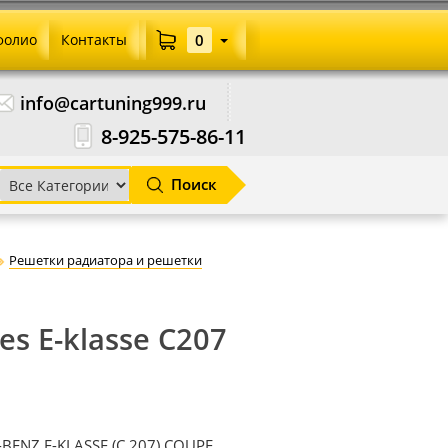
фолио
Контакты
0
info@cartuning999.ru
8-925-575-86-11
Поиск
Решетки радиатора и решетки
s E-klasse C207
BENZ E-KLASSE (C 207) COUPE