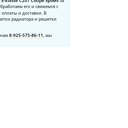
E-klasse C207 Coupe хром»
за
обработаем его и свяжемся с
 оплаты и доставки. В
шетки радиатора и решетки
онам
8-925-575-86-11
, мы