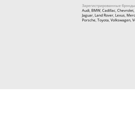
Зарегистрированные брэнды
Audi
,
BMW
,
Cadillac
,
Chevrolet
Jaguar
,
Land Rover
,
Lexus
,
Merc
Porsche
,
Toyota
,
Volkswagen
,
V
© 2026,
Cartuning999.RU,
Автозапчасти и аксессуары для ку
тюнинга