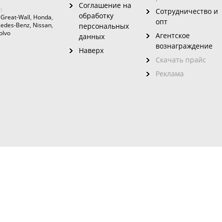
Соглашение на
:
Сотрудничество и
обработку
,
Great-Wall
,
Honda
,
опт
edes-Benz
,
Nissan
,
персональных
olvo
Агентское
данных
вознаграждение
Наверх
Скачать прайс
Реклама
зовного