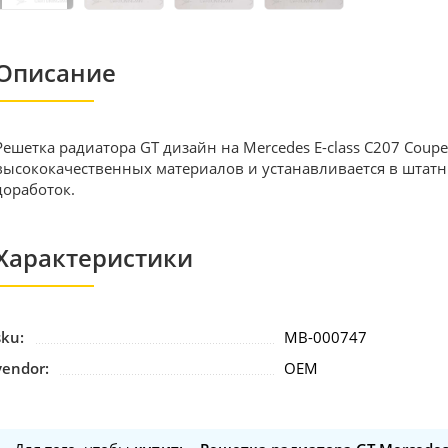
Описание
Решетка радиатора GT дизайн на Mercedes E-class C207 Coupe
высококачественных материалов и устанавливается в штатн
доработок.
Характеристики
sku:
MB-000747
vendor:
OEM