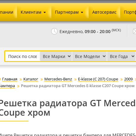
мпании
Клиентам
Партнерам
Автосервис
Порт
Оплата и доставка
Юридические реквизиты
(МСК)
Ежедневно,
09:00 - 20:00
Гарантии и возврат
Сотрудничество и опт
Как сделать заказ
Агентское вознаграждение
Установка на авто
Скачать прайс
Бонусная программа
Реклама
Главная
Каталог
Mercedes-Benz
E-klasse (C 207) Coupe
2009
Письмо директору
бампера
Решетка радиатора GT Mercedes E-klasse C207 Coupe хром
Решетка радиатора GT Mercede
Coupe хром
Ищете Решетки радиатора и решетки бампера для MERCEDES-