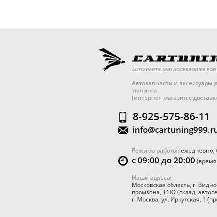
Автозапчасти и аксессуары д
тюнинга
(интернет-магазин с достав
8-925-575-86-11
info@cartuning999.r
Режима работы:
ежедневно, 
с 09:00 до 20:00
(время
Наши адреса:
Московская область
,
г. Видно
промзона, 11Ю
(склад, автос
г. Москва
,
ул. Иркутская, 1
(пр