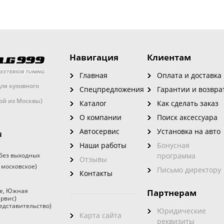
Навигация
Клиентам
Главная
Оплата и доставка
ля кузовного
Спецпредложения
Гарантии и возвра
кой из Москвы)
Каталог
Как сделать заказ
О компании
Поиск аксессуара
Автосервис
Установка на авто
u
Наши работы
Бонусная
без выходных
программа
Отзывы
 московское)
Письмо директору
Контакты
е
,
Южная
Партнерам
ервис)
едставительство)
Юридические
Карта сайта
реквизиты