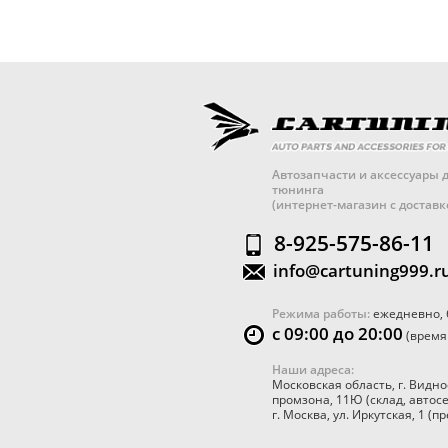
Автозапчасти и аксессуары д
тюнинга
(интернет-магазин с достав
8-925-575-86-11
info@cartuning999.r
Режима работы:
ежедневно, 
с 09:00 до 20:00
(время
Наши адреса:
Московская область
,
г. Видно
промзона, 11Ю
(склад, автос
г. Москва
,
ул. Иркутская, 1
(пр