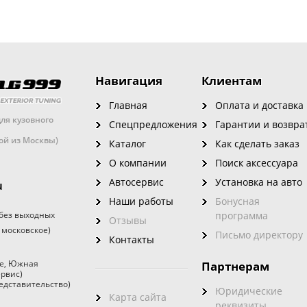
Навигация
Клиентам
Главная
Оплата и доставка
ля кузовного
Спецпредложения
Гарантии и возвра
кой из Москвы)
Каталог
Как сделать заказ
О компании
Поиск аксессуара
Автосервис
Установка на авто
u
Наши работы
Бонусная
без выходных
программа
Отзывы
 московское)
Письмо директору
Контакты
е
,
Южная
Партнерам
ервис)
едставительство)
Юридические
Карта сайта
реквизиты