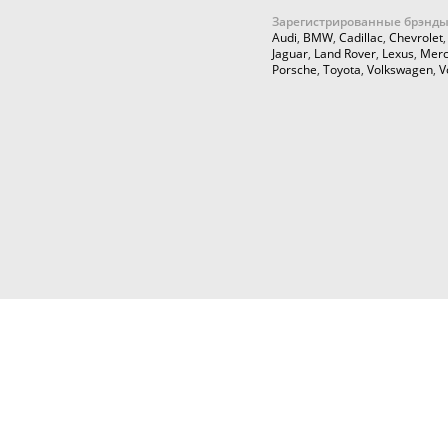
Зарегистрированные брэнды
Audi
,
BMW
,
Cadillac
,
Chevrolet
Jaguar
,
Land Rover
,
Lexus
,
Merc
Porsche
,
Toyota
,
Volkswagen
,
V
© 2026,
Cartuning999.RU,
Автозапчасти и аксессуары для ку
тюнинга