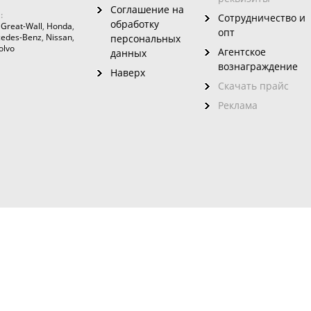
Соглашение на
:
Сотрудничество и
обработку
,
Great-Wall
,
Honda
,
опт
edes-Benz
,
Nissan
,
персональных
olvo
Агентское
данных
вознаграждение
Наверх
Скачать прайс
Реклама
зовного