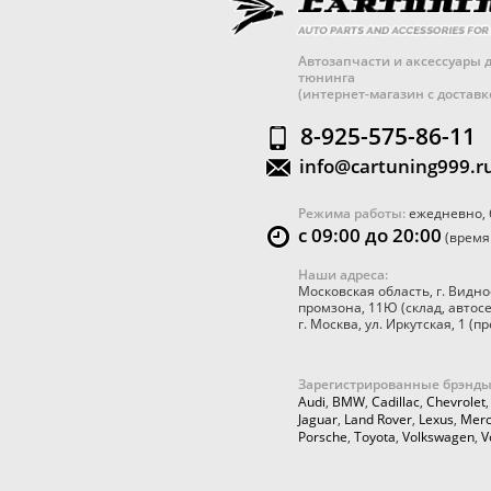
Автозапчасти и аксессуары д
тюнинга
(интернет-магазин с достав
8-925-575-86-11
info@cartuning999.r
Режима работы:
ежедневно, 
с 09:00 до 20:00
(время
Наши адреса:
Московская область
,
г. Видно
промзона, 11Ю
(склад, автос
г. Москва
,
ул. Иркутская, 1
(пр
Зарегистрированные брэнды
Audi
,
BMW
,
Cadillac
,
Chevrolet
Jaguar
,
Land Rover
,
Lexus
,
Merc
Porsche
,
Toyota
,
Volkswagen
,
V