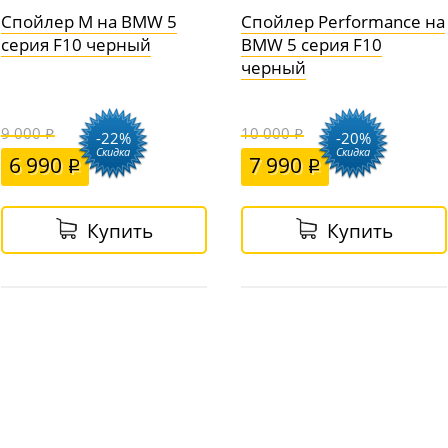
Спойлер M на BMW 5
Спойлер Performance на
серия F10 черный
BMW 5 серия F10
черный
9 000
10 000
-22%
-20%
Скидка
Скидка
6 990
7 990
Купить
Купить