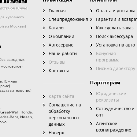
Главная
Оплата и доставка
ля кузовного
Спецпредложения
Гарантии и возвра
кой из Москвы)
Каталог
Как сделать заказ
О компании
Поиск аксессуара
Автосервис
Установка на авто
u
Наши работы
Бонусная
без выходных
программа
Отзывы
 московское)
Письмо директору
Контакты
е
,
Южная
Партнерам
ервис)
едставительство)
Юридические
Карта сайта
реквизиты
Соглашение на
:
Сотрудничество и
обработку
,
Great-Wall
,
Honda
,
опт
edes-Benz
,
Nissan
,
персональных
olvo
Агентское
данных
вознаграждение
Наверх