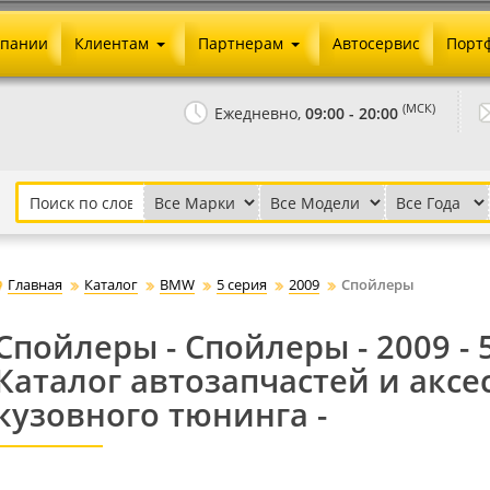
мпании
Клиентам
Партнерам
Автосервис
Порт
Оплата и доставка
Юридические реквизиты
(МСК)
Ежедневно,
09:00 - 20:00
Гарантии и возврат
Сотрудничество и опт
Как сделать заказ
Агентское вознаграждение
Установка на авто
Скачать прайс
Бонусная программа
Реклама
Главная
Каталог
BMW
5 серия
2009
Спойлеры
Письмо директору
Спойлеры - Спойлеры - 2009 - 
Каталог автозапчастей и аксе
кузовного тюнинга -