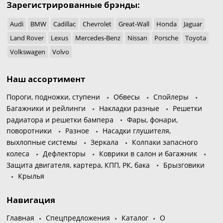
Зарегистрированные брэнды:
Audi
BMW
Cadillac
Chevrolet
Great-Wall
Honda
Jaguar
Land Rover
Lexus
Mercedes-Benz
Nissan
Porsche
Toyota
Volkswagen
Volvo
Наш ассортимент
Пороги, подножки, ступени
Обвесы
Спойлеры
Багажники и рейлинги
Накладки разные
Решетки
радиатора и решетки бампера
Фары, фонари,
поворотники
Разное
Насадки глушителя,
выхлопные системы
Зеркала
Колпаки запасного
колеса
Дефлекторы
Коврики в салон и багажник
Защита двигателя, картера, КПП, РК, бака
Брызговики
Крылья
Навигация
Главная
Спецпредложения
Каталог
О