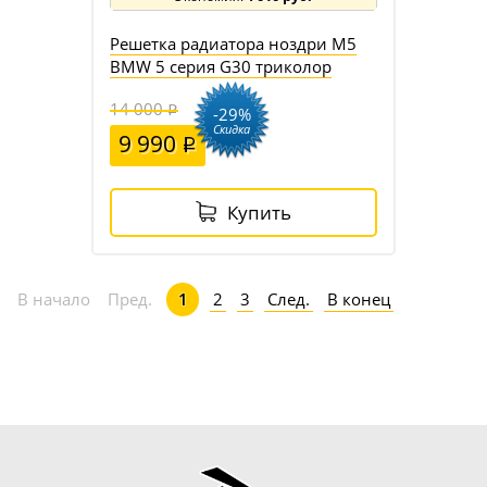
Решетка радиатора ноздри M5
BMW 5 серия G30 триколор
14 000
-29%
Скидка
9 990
Купить
2
3
След.
В конец
В начало
Пред.
1